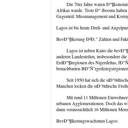
Die 70er Jahre waren Ð"¶konomi
Afrikas wurde. Trotz Ð"-lbooms haben 
Gegenteil: Missmanagement und Korrupt
Lagos ist bis heute Dreh- und Angelpun
BevÐ"¶lkerung Ð²Ð‚" Zahlen und Fak
Lagos ist neben Kairo die bevÐ"
anderen Landesteilen, insbesondere d
ErdÐ"¶lregionen des Nigerdeltas, fÐ"Ñ˜
benachbarten BÐ"Ñ˜rgerkriegsregionen
Seit 1950 hat sich die stÐ"¤dtis
Manchen locken die stÐ"¤dtische Freihe
Mit rund 11 Millionen Einwohneri
urbanen Agglomerationen. Doch das wir
dann voraussichtlich 16 Millionen Mens
BevÐ"¶lkerungswachstum Lagos: