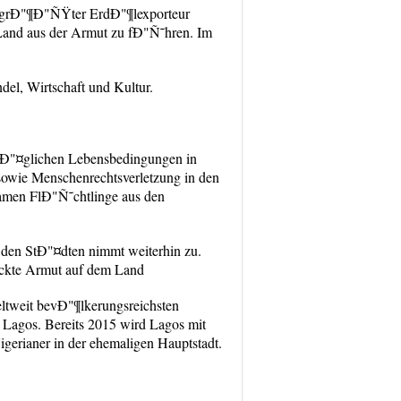
a grÐ"¶Ð"ÑŸter ErdÐ"¶lexporteur
 Land aus der Armut zu fÐ"Ñ˜hren. Im
del, Wirtschaft und Kultur.
trÐ"¤glichen Lebensbedingungen in
owie Menschenrechtsverletzung in den
kamen FlÐ"Ñ˜chtlinge aus den
n den StÐ"¤dten nimmt weiterhin zu.
nackte Armut auf dem Land
eltweit bevÐ"¶lkerungsreichsten
 Lagos. Bereits 2015 wird Lagos mit
igerianer in der ehemaligen Hauptstadt.