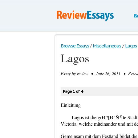
B
Browse Essays
/
Miscellaneous
/
Lagos
Lagos
Essay by
review
• June 26, 2011 • Resear
Page 1 of 4
Einleitung
Lagos ist die grÐ"¶Ð"ÑŸte Stadt N
Victoria, welche miteinander und mit
Gemeinsam mit dem Festland bildet die