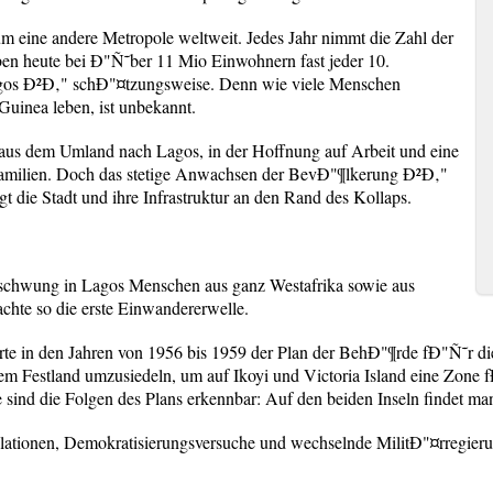
 eine andere Metropole weltweit. Jedes Jahr nimmt die Zahl der
en heute bei Ð"Ñ˜ber 11 Mio Einwohnern fast jeder 10.
Lagos Ð²Ð‚" schÐ"¤tzungsweise. Denn wie viele Menschen
Guinea leben, ist unbekannt.
us dem Umland nach Lagos, in der Hoffnung auf Arbeit und eine
Familien. Doch das stetige Anwachsen der BevÐ"¶lkerung Ð²Ð‚"
die Stadt und ihre Infrastruktur an den Rand des Kollaps.
ufschwung in Lagos Menschen aus ganz Westafrika sowie aus
achte so die erste Einwandererwelle.
e in den Jahren von 1956 bis 1959 der Plan der BehÐ"¶rde fÐ"Ñ˜r d
em Festland umzusiedeln, um auf Ikoyi und Victoria Island eine Zone
 sind die Folgen des Plans erkennbar: Auf den beiden Inseln findet m
ationen, Demokratisierungsversuche und wechselnde MilitÐ"¤rregieru