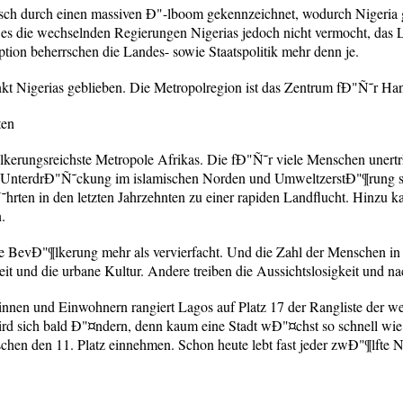
sch durch einen massiven Ð"-lboom gekennzeichnet, wodurch Nigeri
es die wechselnden Regierungen Nigerias jedoch nicht vermocht, das
ion beherrschen die Landes- sowie Staatspolitik mehr denn je.
kt Nigerias geblieben. Die Metropolregion ist das Zentrum fÐ"Ñ˜r Han
ten
¶lkerungsreichste Metropole Afrikas. Die fÐ"Ñ˜r viele Menschen uner
ie UnterdrÐ"Ñ˜ckung im islamischen Norden und UmweltzerstÐ"¶rung s
hrten in den letzten Jahrzehnten zu einer rapiden Landflucht. Hinzu 
.
che BevÐ"¶lkerung mehr als vervierfacht. Und die Zahl der Menschen i
it und die urbane Kultur. Andere treiben die Aussichtslosigkeit und 
nnen und Einwohnern rangiert Lagos auf Platz 17 der Rangliste der w
d sich bald Ð"¤ndern, denn kaum eine Stadt wÐ"¤chst so schnell wie
chen den 11. Platz einnehmen. Schon heute lebt fast jeder zwÐ"¶lfte N