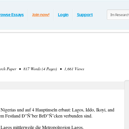
rowse Essays
Join now!
Login
Support
ch Paper • 817 Words (4 Pages) • 1,661 Views
igerias und auf 4 Hauptinseln erbaut: Lagos, Iddo, Ikoyi, and
 dem Festland Ð"Ñ˜ber BrÐ"Ñ˜cken verbunden sind.
 Lagos mittlerweile die Metropolregion Lagos.