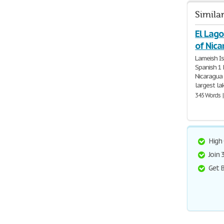
Simila
El Lago
of Nic
Lameish I
Spanish 1 
Nicaragua 
largest la
345 Words |
High
Join
Get 