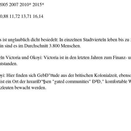
 2005 2007 2010* 2015*
10,88 11,72 13,71 16,14
 ist unglaublich dicht besiedelt: In einzelnen Stadtvierteln leben bis 
lin sind es im Durchschnitt 3.800 Menschen.
ln Victoria und Okoyi: Victoria ist in den letzten Jahren zum Finanz- 
tstanden.
Ikoyi: Hier finden sich GebÐ"¤ude aus der britischen Kolonialzeit, eb
st ein Ort der luxuriÐ"¶sen "gated communities" Ð²Ð‚" komfortable
zleuten bewacht werden.