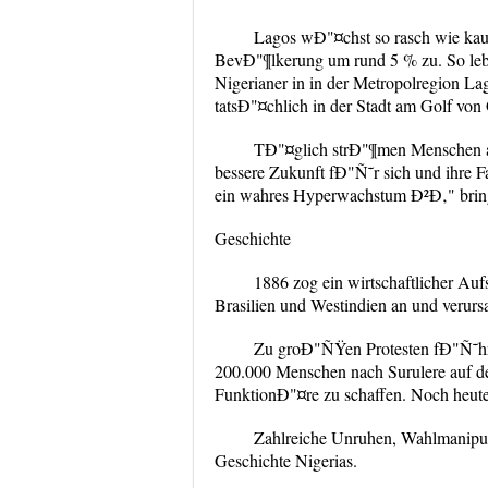
Lagos wÐ"¤chst so rasch wie kaum
BevÐ"¶lkerung um rund 5 % zu. So leb
Nigerianer in in der Metropolregion 
tatsÐ"¤chlich in der Stadt am Golf von 
TÐ"¤glich strÐ"¶men Menschen a
bessere Zukunft fÐ"Ñ˜r sich und ihre 
ein wahres Hyperwachstum Ð²Ð‚" bringt 
Geschichte
1886 zog ein wirtschaftlicher A
Brasilien und Westindien an und verurs
Zu groÐ"ÑŸen Protesten fÐ"Ñ˜hrt
200.000 Menschen nach Surulere auf d
FunktionÐ"¤re zu schaffen. Noch heute
Zahlreiche Unruhen, Wahlmanipul
Geschichte Nigerias.