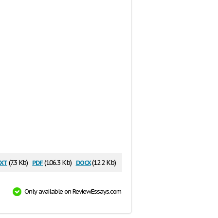
xt
pdf
docx
(7.3 Kb)
(106.3 Kb)
(12.2 Kb)
Only available on ReviewEssays.com