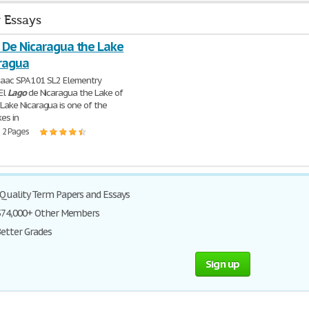
r Essays
 De Nicaragua the Lake
aragua
saac SPA 101 SL2 Elementry
El
Lago
de Nicaragua the Lake of
Lake Nicaragua is one of the
kes in
 2 Pages
 Quality Term Papers and Essays
 374,000+ Other Members
Better Grades
Sign up