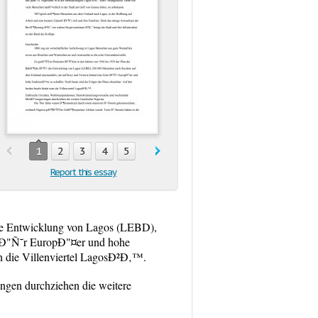
1
2
3
4
5
Report this essay
ie Entwicklung von Lagos (LEBD),
 fÐ"Ñ˜r EuropÐ"¤er und hohe
an die Villenviertel LagosÐ²Ð‚™.
ngen durchziehen die weitere